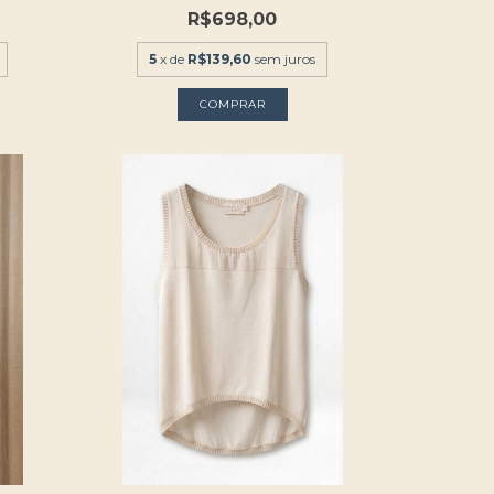
R$698,00
5
x de
R$139,60
sem juros
COMPRAR