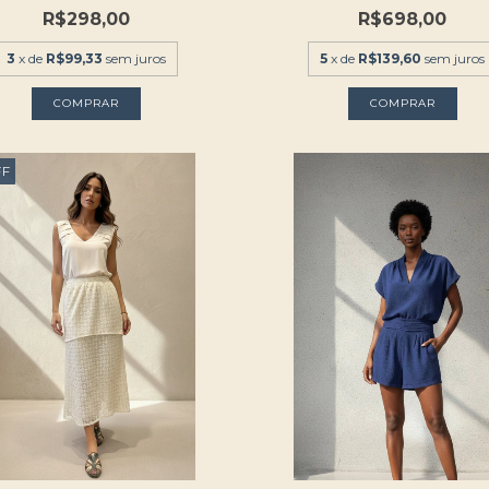
R$298,00
R$698,00
3
x de
R$99,33
sem juros
5
x de
R$139,60
sem juros
COMPRAR
COMPRAR
FF