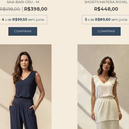
SAIA BARI CRU - M
SHORTS MATERA ROYAL
R$398,00
R$448,00
R$698,00
4
x de
R$99,50
sem juros
5
x de
R$89,60
sem juros
COMPRAR