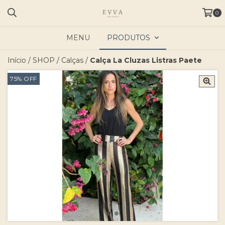
0
MENU
PRODUTOS
Início
/
SHOP
/
Calças
/
Calça La Cluzas Listras Paete
75
%
OFF